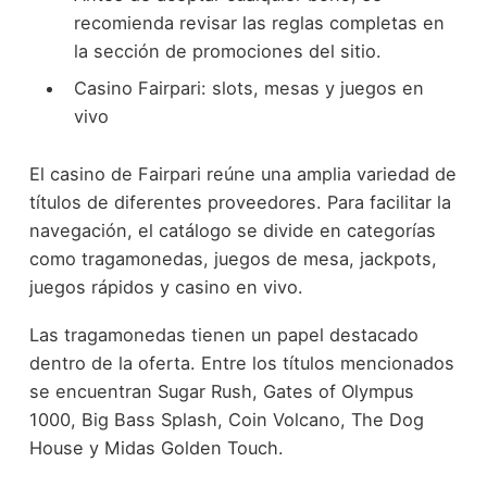
recomienda revisar las reglas completas en
la sección de promociones del sitio.
Casino Fairpari: slots, mesas y juegos en
vivo
El casino de Fairpari reúne una amplia variedad de
títulos de diferentes proveedores. Para facilitar la
navegación, el catálogo se divide en categorías
como tragamonedas, juegos de mesa, jackpots,
juegos rápidos y casino en vivo.
Las tragamonedas tienen un papel destacado
dentro de la oferta. Entre los títulos mencionados
se encuentran Sugar Rush, Gates of Olympus
1000, Big Bass Splash, Coin Volcano, The Dog
House y Midas Golden Touch.