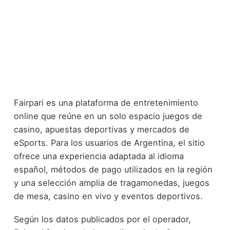
Fairpari es una plataforma de entretenimiento
online que reúne en un solo espacio juegos de
casino, apuestas deportivas y mercados de
eSports. Para los usuarios de Argentina, el sitio
ofrece una experiencia adaptada al idioma
español, métodos de pago utilizados en la región
y una selección amplia de tragamonedas, juegos
de mesa, casino en vivo y eventos deportivos.
Según los datos publicados por el operador,