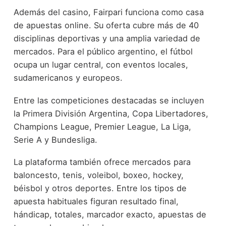
Además del casino, Fairpari funciona como casa
de apuestas online. Su oferta cubre más de 40
disciplinas deportivas y una amplia variedad de
mercados. Para el público argentino, el fútbol
ocupa un lugar central, con eventos locales,
sudamericanos y europeos.
Entre las competiciones destacadas se incluyen
la Primera División Argentina, Copa Libertadores,
Champions League, Premier League, La Liga,
Serie A y Bundesliga.
La plataforma también ofrece mercados para
baloncesto, tenis, voleibol, boxeo, hockey,
béisbol y otros deportes. Entre los tipos de
apuesta habituales figuran resultado final,
hándicap, totales, marcador exacto, apuestas de