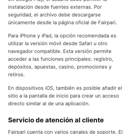
instalación desde fuentes externas. Por
seguridad, el archivo debe descargarse
únicamente desde la página oficial de Fairpari.
Para iPhone y iPad, la opción recomendada es
utilizar la versión móvil desde Safari u otro
navegador compatible. Esta versión permite
acceder a las funciones principales: registro,
depósitos, apuestas, casino, promociones y
retiros.
En dispositivos iOS, también es posible añadir el
sitio a la pantalla de inicio para crear un acceso
directo similar al de una aplicación.
Servicio de atención al cliente
Fairpari cuenta con varios canales de soporte. El