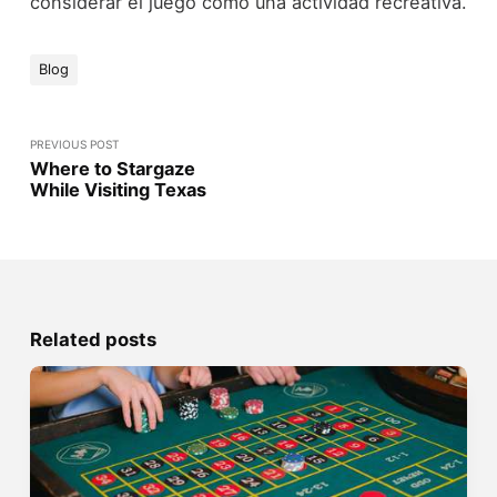
considerar el juego como una actividad recreativa.
Blog
PREVIOUS POST
Where to Stargaze
While Visiting Texas
Related posts