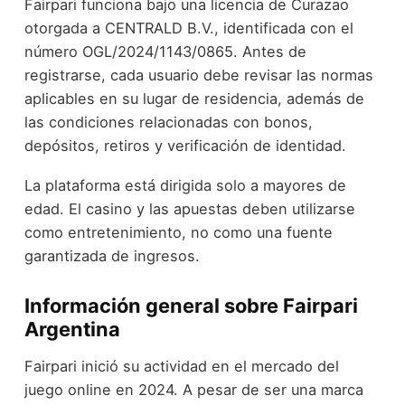
Fairpari funciona bajo una licencia de Curazao
otorgada a CENTRALD B.V., identificada con el
número OGL/2024/1143/0865. Antes de
registrarse, cada usuario debe revisar las normas
aplicables en su lugar de residencia, además de
las condiciones relacionadas con bonos,
depósitos, retiros y verificación de identidad.
La plataforma está dirigida solo a mayores de
edad. El casino y las apuestas deben utilizarse
como entretenimiento, no como una fuente
garantizada de ingresos.
Información general sobre Fairpari
Argentina
Fairpari inició su actividad en el mercado del
juego online en 2024. A pesar de ser una marca