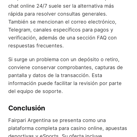
chat online 24/7 suele ser la alternativa más
rápida para resolver consultas generales.
También se mencionan el correo electrónico,
Telegram, canales específicos para pagos y
verificación, además de una sección FAQ con
respuestas frecuentes.
Si surge un problema con un depósito o retiro,
conviene conservar comprobantes, capturas de
pantalla y datos de la transacción. Esta
información puede facilitar la revisión por parte
del equipo de soporte.
Conclusión
Fairpari Argentina se presenta como una
plataforma completa para casino online, apuestas
deportivas y eSports. Su oferta incluye