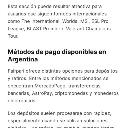
Esta sección puede resultar atractiva para
usuarios que siguen torneos internacionales
como The International, Worlds, MSI, ESL Pro
League, BLAST Premier o Valorant Champions
Tour.
Métodos de pago disponibles en
Argentina
Fairpari ofrece distintas opciones para depósitos
y retiros. Entre los métodos mencionados se
encuentran MercadoPago, transferencias
bancarias, AstroPay, criptomonedas y monederos
electrónicos.
Los depósitos suelen procesarse con rapidez,
especialmente cuando se utilizan soluciones